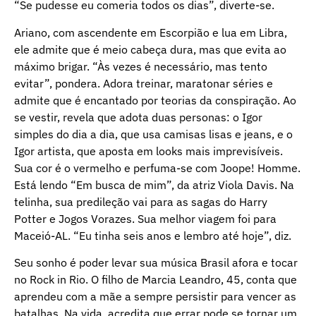
“Se pudesse eu comeria todos os dias”, diverte-se.
Ariano, com ascendente em Escorpião e lua em Libra,
ele admite que é meio cabeça dura, mas que evita ao
máximo brigar. “Às vezes é necessário, mas tento
evitar”, pondera. Adora treinar, maratonar séries e
admite que é encantado por teorias da conspiração. Ao
se vestir, revela que adota duas personas: o Igor
simples do dia a dia, que usa camisas lisas e jeans, e o
Igor artista, que aposta em looks mais imprevisíveis.
Sua cor é o vermelho e perfuma-se com Joope! Homme.
Está lendo “Em busca de mim”, da atriz Viola Davis. Na
telinha, sua predileção vai para as sagas do Harry
Potter e Jogos Vorazes. Sua melhor viagem foi para
Maceió-AL. “Eu tinha seis anos e lembro até hoje”, diz.
Seu sonho é poder levar sua música Brasil afora e tocar
no Rock in Rio. O filho de Marcia Leandro, 45, conta que
aprendeu com a mãe a sempre persistir para vencer as
batalhas. Na vida, acredita que errar pode se tornar um