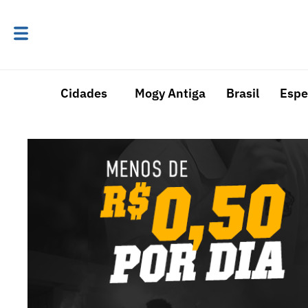
Cidades
Mogy Antiga
Brasil
Espe