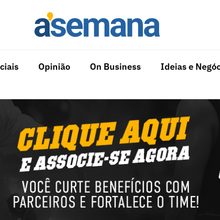
ciais
Opinião
On Business
Ideias e Negóc