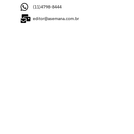
(11)4798-8444
editor@asemana.com.br