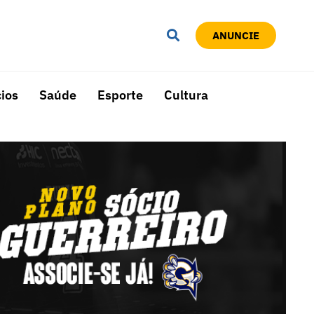
ANUNCIE
ios
Saúde
Esporte
Cultura