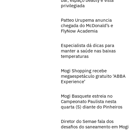
bar, espaço beauty e vista
privilegiada
Patteo Urupema anuncia
chegada do McDonald’s e
FlyNow Academia
Especialista dá dicas para
manter a saúde nas baixas
temperaturas
Mogi Shopping recebe
megaespetáculo gratuito ‘ABBA
Experience’
Mogi Basquete estreia no
Campeonato Paulista nesta
quarta (5) diante do Pinheiros
Diretor do Semae fala dos
desafios do saneamento em Mogi