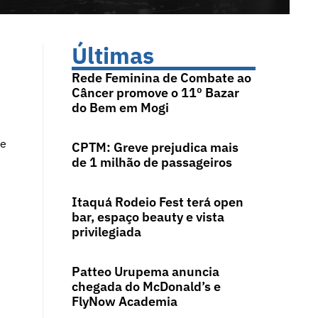
Últimas
Rede Feminina de Combate ao
Câncer promove o 11º Bazar
do Bem em Mogi
 e
CPTM: Greve prejudica mais
de 1 milhão de passageiros
Itaquá Rodeio Fest terá open
bar, espaço beauty e vista
privilegiada
Patteo Urupema anuncia
chegada do McDonald’s e
FlyNow Academia