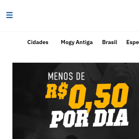
Cidades
Mogy Antiga
Brasil
Espe