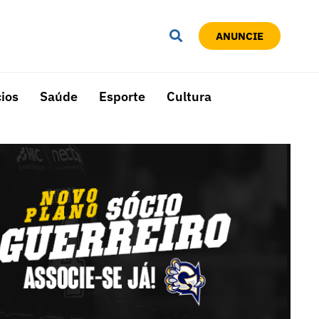
ANUNCIE
ios
Saúde
Esporte
Cultura