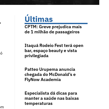
l
Últimas
CPTM: Greve prejudica mais
de 1 milhão de passageiros
Itaquá Rodeio Fest terá open
bar, espaço beauty e vista
só
privilegiada
Patteo Urupema anuncia
chegada do McDonald’s e
FlyNow Academia
Especialista dá dicas para
manter a saúde nas baixas
temperaturas
com