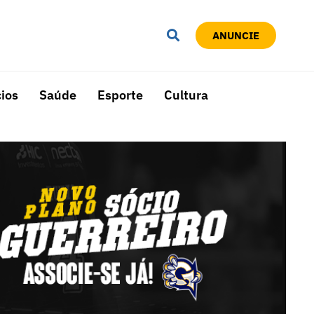
ANUNCIE
ios
Saúde
Esporte
Cultura