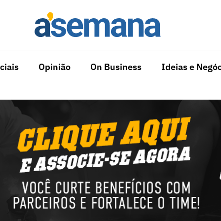
ciais
Opinião
On Business
Ideias e Negóc