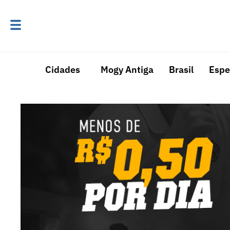
Cidades
Mogy Antiga
Brasil
Espe