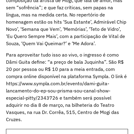
composição da artista de Mogi, que fala de amor, mas
sem “sofrência”; e que faz críticas, sem papas na
língua, mas na medida certa. No repertório de
homenagem estão os hits ‘Sua Estante’, Admirável Chip
Novo’, ‘Semana que Vem’, ‘Memórias’, ‘Teto de Vidro’,
‘Eu Quero Sempre Mais’, com a participação de Vital de
Souza, ‘Quem Vai Queimar?’ e ‘Me Adora’.
Para aproveitar tudo isso ao vivo, o ingresso é como
Dâmi Guita define: “a preço de bala Juquinha”. São R$
20 por pessoa ou R$ 10 para a meia entrada, com
compra online disponível na plataforma Sympla. O link é
https://www.sympla.com.br/evento/dami-guita-
lancamento-do-ep-sou-prisma-sou-canal-show-
especial-pitty/2343726 e também será possível
adquirir no dia 8 de março, na bilheteria do Teatro
Vasques, na rua Dr. Corrêa, 515, Centro de Mogi das
Cruzes.