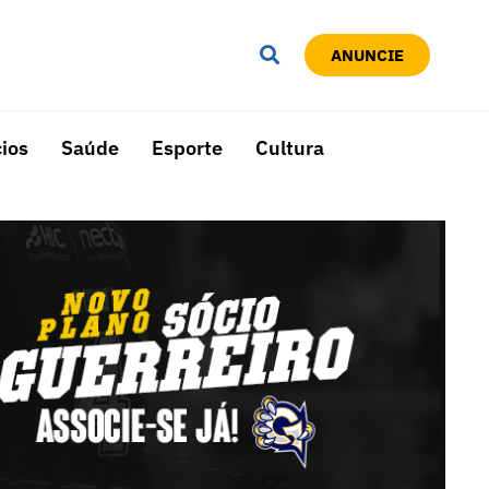
ANUNCIE
ios
Saúde
Esporte
Cultura