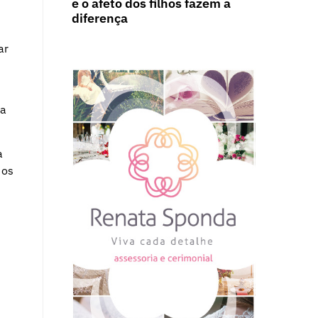
e o afeto dos filhos fazem a
diferença
ar
da
a
 os