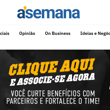
ciais
Opinião
On Business
Ideias e Negóc