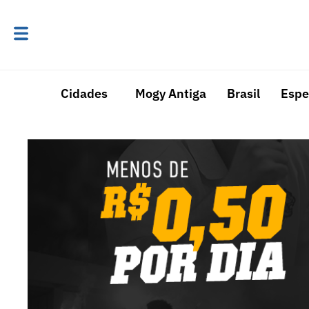
Cidades
Mogy Antiga
Brasil
Espe