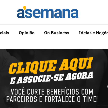
ciais
Opinião
On Business
Ideias e Negóc