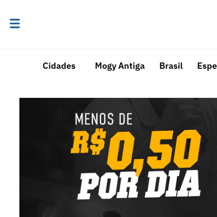
Cidades
Mogy Antiga
Brasil
Espe