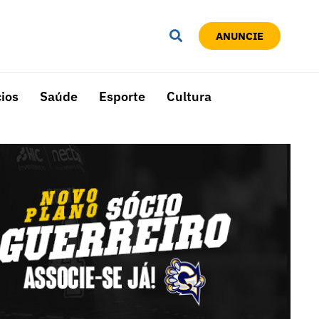
ANUNCIE
ios
Saúde
Esporte
Cultura