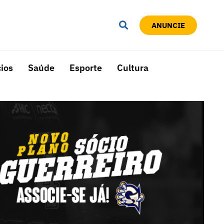
ANUNCIE
ios
Saúde
Esporte
Cultura