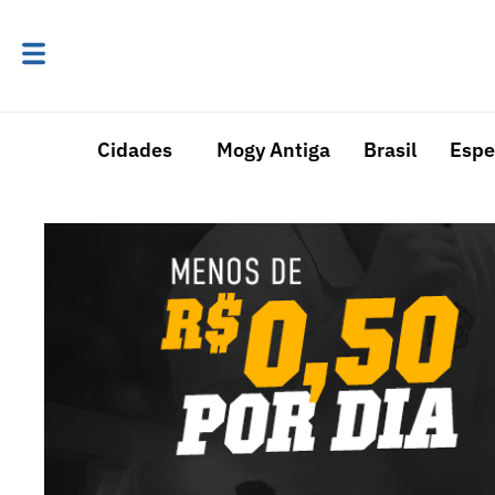
Cidades
Mogy Antiga
Brasil
Espe