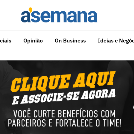
ciais
Opinião
On Business
Ideias e Negóc