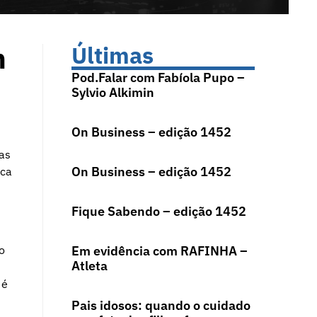
m
Últimas
Pod.Falar com Fabíola Pupo –
Sylvio Alkimin
On Business – edição 1452
tas
On Business – edição 1452
ica
Fique Sabendo – edição 1452
o
Em evidência com RAFINHA –
Atleta
 é
Pais idosos: quando o cuidado