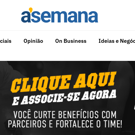
ciais
Opinião
On Business
Ideias e Negóc