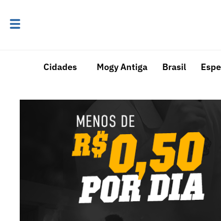
Cidades
Mogy Antiga
Brasil
Espe