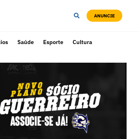
ANUNCIE
ios
Saúde
Esporte
Cultura