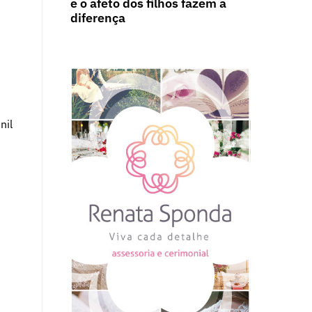
e o afeto dos filhos fazem a
diferença
nil