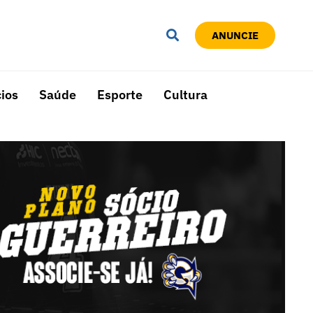
ANUNCIE
ios
Saúde
Esporte
Cultura