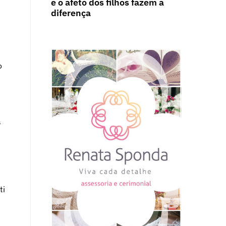
e o afeto dos filhos fazem a
diferença
o
a
4
ti