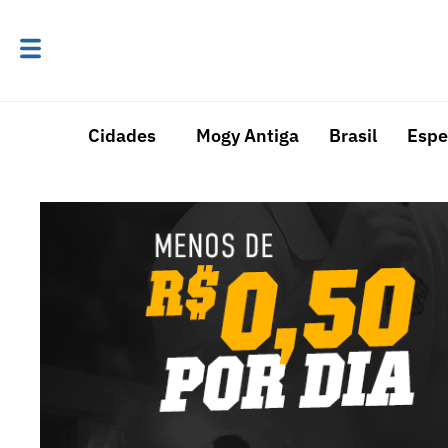
Cidades
Mogy Antiga
Brasil
Espe