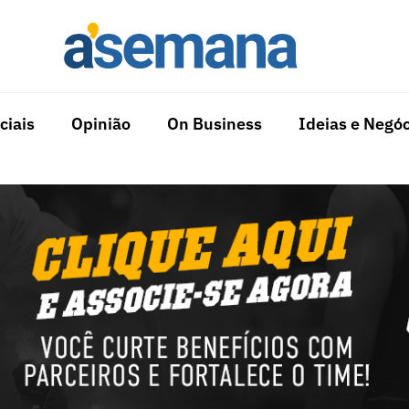
ciais
Opinião
On Business
Ideias e Negóc