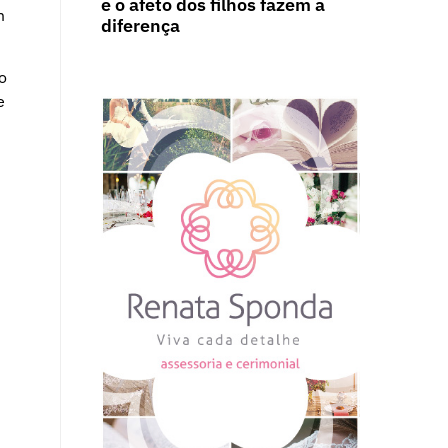
e o afeto dos filhos fazem a
m
diferença
o
e