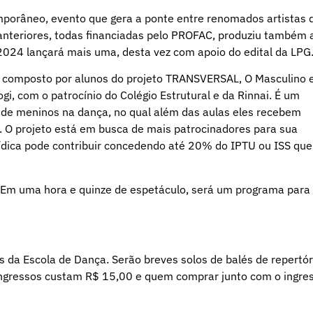
porâneo, evento que gera a ponte entre renomados artistas 
s anteriores, todas financiadas pelo PROFAC, produziu também 
024 lançará mais uma, desta vez com apoio do edital da LPG
é composto por alunos do projeto TRANSVERSAL, O Masculino 
ogi, com o patrocínio do Colégio Estrutural e da Rinnai. É um
 de meninos na dança, no qual além das aulas eles recebem
s. O projeto está em busca de mais patrocinadores para sua
ídica pode contribuir concedendo até 20% do IPTU ou ISS que
 Em uma hora e quinze de espetáculo, será um programa para
da Escola de Dança. Serão breves solos de balés de repertór
ingressos custam R$ 15,00 e quem comprar junto com o ingre