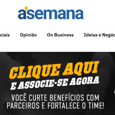
ciais
Opinião
On Business
Ideias e Negóc