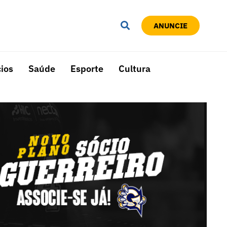
ANUNCIE
ios
Saúde
Esporte
Cultura