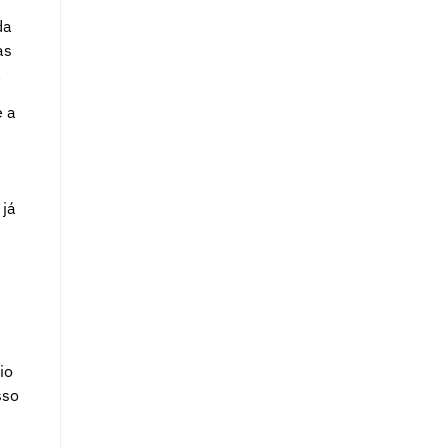
da
as
.
e a
 já
io
sso