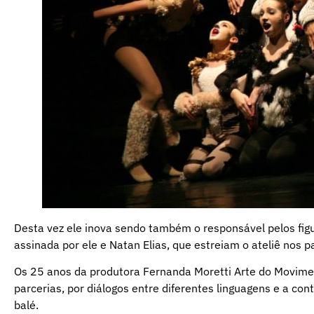
Desta vez ele inova sendo também o responsável pelos fig
assinada por ele e Natan Elias, que estreiam o ateliê nos p
Os 25 anos da produtora Fernanda Moretti Arte do Movime
parcerias, por diálogos entre diferentes linguagens e a c
balé.