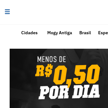
Cidades
Mogy Antiga
Brasil
Espe