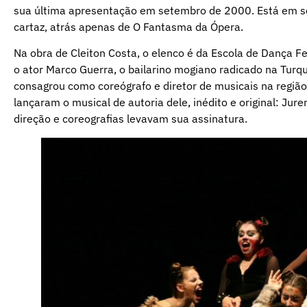
sua última apresentação em setembro de 2000. Está em se
cartaz, atrás apenas de O Fantasma da Ópera.
Na obra de Cleiton Costa, o elenco é da Escola de Dança F
o ator Marco Guerra, o bailarino mogiano radicado na Turqu
consagrou como coreógrafo e diretor de musicais na regiã
lançaram o musical de autoria dele, inédito e original: Jur
direção e coreografias levavam sua assinatura.