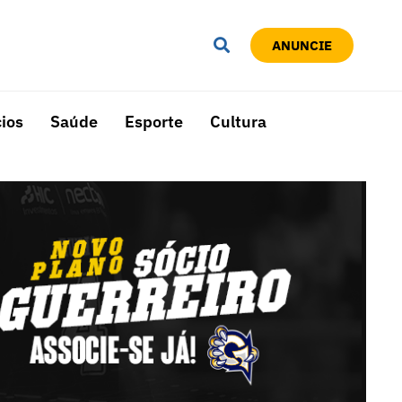
ANUNCIE
ios
Saúde
Esporte
Cultura