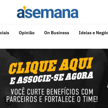
ciais
Opinião
On Business
Ideias e Negóc