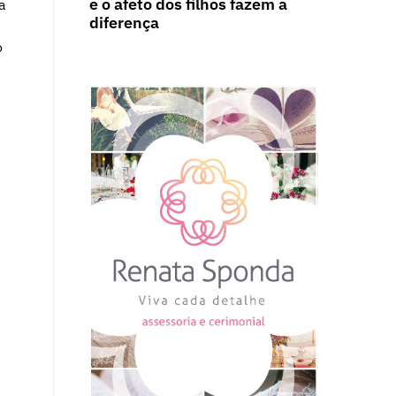
e o afeto dos filhos fazem a
a
diferença
o