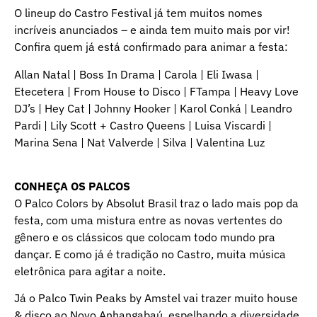
O lineup do Castro Festival já tem muitos nomes
incríveis anunciados – e ainda tem muito mais por vir!
Confira quem já está confirmado para animar a festa:
Allan Natal | Boss In Drama | Carola | Eli Iwasa |
Etecetera | From House to Disco | FTampa | Heavy Love
DJ’s | Hey Cat | Johnny Hooker | Karol Conká | Leandro
Pardi | Lily Scott + Castro Queens | Luisa Viscardi |
Marina Sena | Nat Valverde | Silva | Valentina Luz
CONHEÇA OS PALCOS
O Palco Colors by Absolut Brasil traz o lado mais pop da
festa, com uma mistura entre as novas vertentes do
gênero e os clássicos que colocam todo mundo pra
dançar. E como já é tradição no Castro, muita música
eletrônica para agitar a noite.
Já o Palco Twin Peaks by Amstel vai trazer muito house
& disco ao Novo Anhangabaú, espelhando a diversidade