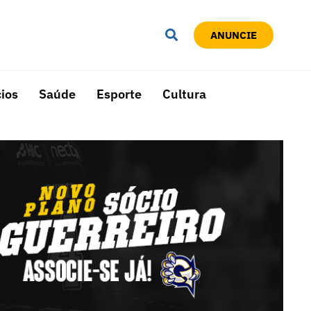
ANUNCIE
ios
Saúde
Esporte
Cultura