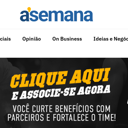
ciais
Opinião
On Business
Ideias e Negóc