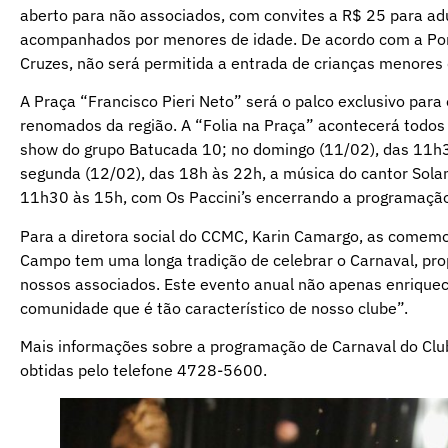
aberto para não associados, com convites a R$ 25 para ad
acompanhados por menores de idade. De acordo com a Port
Cruzes, não será permitida a entrada de crianças menores
A Praça “Francisco Pieri Neto” será o palco exclusivo par
renomados da região. A “Folia na Praça” acontecerá todos
show do grupo Batucada 10; no domingo (11/02), das 11h3
segunda (12/02), das 18h às 22h, a música do cantor Solan
11h30 às 15h, com Os Paccini’s encerrando a programaçã
Para a diretora social do CCMC, Karin Camargo, as comem
Campo tem uma longa tradição de celebrar o Carnaval, pr
nossos associados. Este evento anual não apenas enriquec
comunidade que é tão característico de nosso clube”.
Mais informações sobre a programação de Carnaval do Club
obtidas pelo telefone 4728-5600.