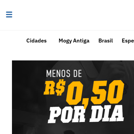
Cidades
Mogy Antiga
Brasil
Espe