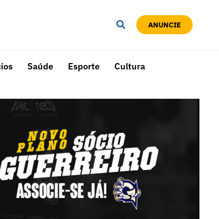
ANUNCIE
ios
Saúde
Esporte
Cultura