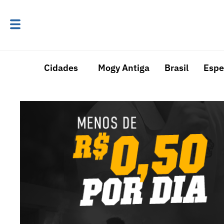
Cidades
Mogy Antiga
Brasil
Espe