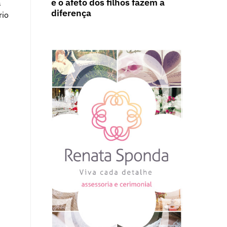
e o afeto dos filhos fazem a
a
diferença
rio