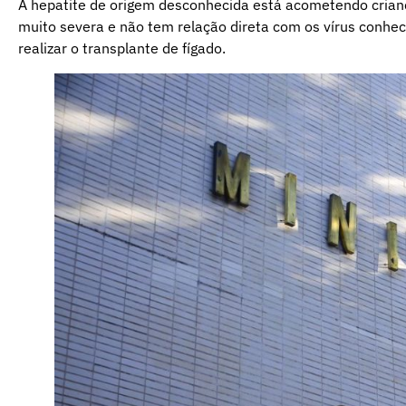
A hepatite de origem desconhecida está acometendo crian
muito severa e não tem relação direta com os vírus conhe
realizar o transplante de fígado.