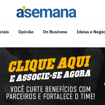
ciais
Opinião
On Business
Ideias e Negóc