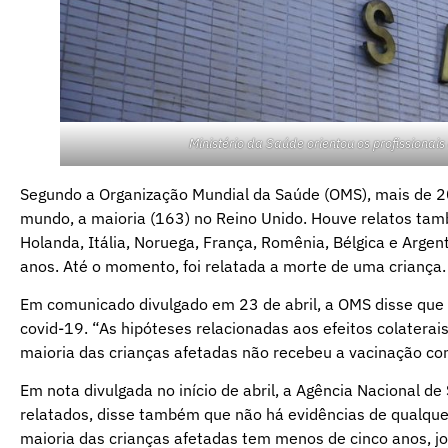
Ministério da Saúde orientou os profissionai
Segundo a Organização Mundial da Saúde (OMS), mais de 20
mundo, a maioria (163) no Reino Unido. Houve relatos tam
Holanda, Itália, Noruega, França, Romênia, Bélgica e Arge
anos. Até o momento, foi relatada a morte de uma criança.
Em comunicado divulgado em 23 de abril, a OMS disse que n
covid-19. “As hipóteses relacionadas aos efeitos colatera
maioria das crianças afetadas não recebeu a vacinação con
Em nota divulgada no início de abril, a Agência Nacional 
relatados, disse também que não há evidências de qualquer
maioria das crianças afetadas tem menos de cinco anos, j