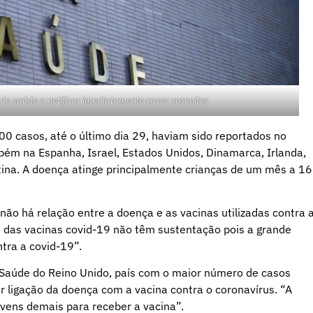
s de saúde a notificar imediatamente casos suspeitos
0 casos, até o último dia 29, haviam sido reportados no
bém na Espanha, Israel, Estados Unidos, Dinamarca, Irlanda,
ntina. A doença atinge principalmente crianças de um mês a 16
ão há relação entre a doença e as vacinas utilizadas contra 
is das vacinas covid-19 não têm sustentação pois a grande
tra a covid-19”.
de Saúde do Reino Unido, país com o maior número de casos
 ligação da doença com a vacina contra o coronavírus. “A
ovens demais para receber a vacina”.