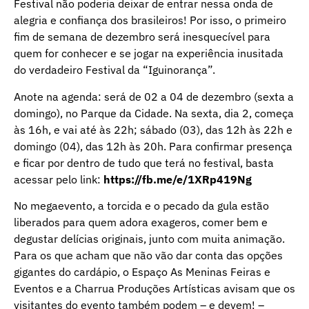
Festival não poderia deixar de entrar nessa onda de
alegria e confiança dos brasileiros! Por isso, o primeiro
fim de semana de dezembro será inesquecível para
quem for conhecer e se jogar na experiência inusitada
do verdadeiro Festival da “Iguinorança”.
Anote na agenda: será de 02 a 04 de dezembro (sexta a
domingo), no Parque da Cidade. Na sexta, dia 2, começa
às 16h, e vai até às 22h; sábado (03), das 12h às 22h e
domingo (04), das 12h às 20h. Para confirmar presença
e ficar por dentro de tudo que terá no festival, basta
acessar pelo link:
https://fb.me/e/1XRp419Ng
No megaevento, a torcida e o pecado da gula estão
liberados para quem adora exageros, comer bem e
degustar delícias originais, junto com muita animação.
Para os que acham que não vão dar conta das opções
gigantes do cardápio, o Espaço As Meninas Feiras e
Eventos e a Charrua Produções Artísticas avisam que os
visitantes do evento também podem – e devem! –