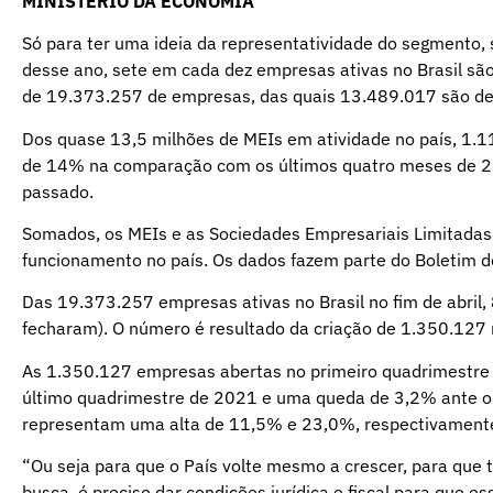
MINISTÉRIO DA ECONOMIA
Só para ter uma ideia da representatividade do segmento,
desse ano, sete em cada dez empresas ativas no Brasil são
de 19.373.257 de empresas, das quais 13.489.017 são de
Dos quase 13,5 milhões de MEIs em atividade no país, 1.11
de 14% na comparação com os últimos quatro meses de 
passado.
Somados, os MEIs e as Sociedades Empresariais Limitad
funcionamento no país. Os dados fazem parte do Boletim 
Das 19.373.257 empresas ativas no Brasil no fim de abril
fecharam). O número é resultado da criação de 1.350.127
As 1.350.127 empresas abertas no primeiro quadrimestr
último quadrimestre de 2021 e uma queda de 3,2% ante o
representam uma alta de 11,5% e 23,0%, respectivament
“Ou seja para que o País volte mesmo a crescer, para que
busca, é preciso dar condições jurídica e fiscal para que 