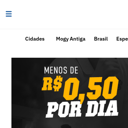
Cidades
Mogy Antiga
Brasil
Espe