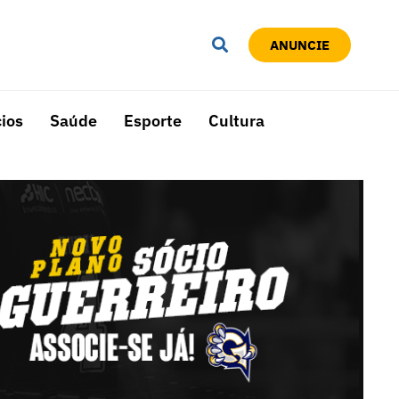
ANUNCIE
ios
Saúde
Esporte
Cultura