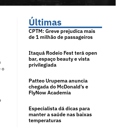
Últimas
CPTM: Greve prejudica mais
de 1 milhão de passageiros
Itaquá Rodeio Fest terá open
bar, espaço beauty e vista
a
privilegiada
e o
Patteo Urupema anuncia
chegada do McDonald’s e
FlyNow Academia
e
Especialista dá dicas para
manter a saúde nas baixas
temperaturas