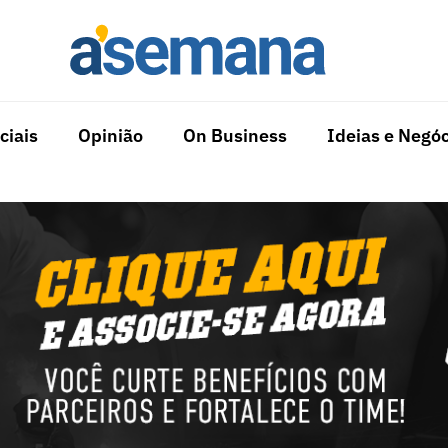
ciais
Opinião
On Business
Ideias e Negóc