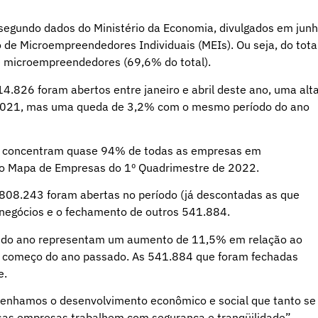
 segundo dados do Ministério da Economia, divulgados em jun
 de Microempreendedores Individuais (MEIs). Ou seja, do tota
 microempreendedores (69,6% do total).
4.826 foram abertos entre janeiro e abril deste ano, uma alt
2021, mas uma queda de 3,2% com o mesmo período do ano
as concentram quase 94% de todas as empresas em
do Mapa de Empresas do 1º Quadrimestre de 2022.
, 808.243 foram abertas no período (já descontadas as que
 negócios e o fechamento de outros 541.884.
e do ano representam um aumento de 11,5% em relação ao
 começo do ano passado. As 541.884 que foram fechadas
e.
 tenhamos o desenvolvimento econômico e social que tanto se
essas empresas trabalhem com segurança e tranqüilidade”,