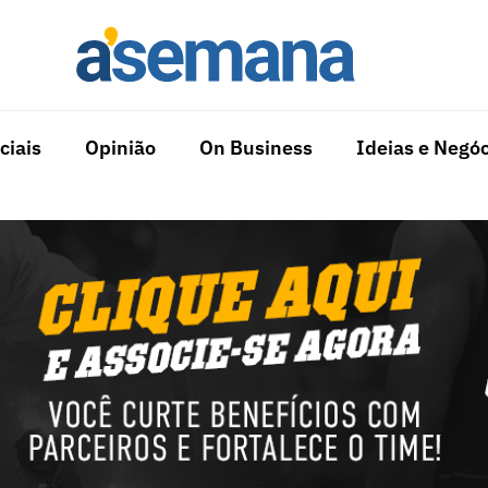
ciais
Opinião
On Business
Ideias e Negóc