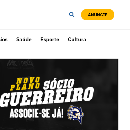
ANUNCIE
ios
Saúde
Esporte
Cultura