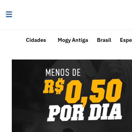
Cidades
Mogy Antiga
Brasil
Espe