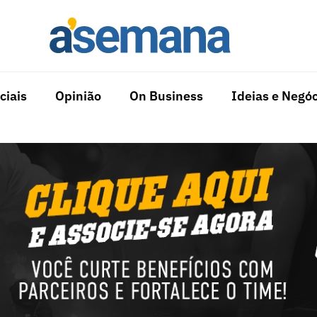
ciais
Opinião
On Business
Ideias e Negóc