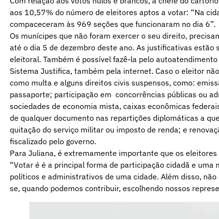
Com relação aos votos nulos e brancos, a chefe do cartór
aos 10,57% do número de eleitores aptos a votar: “Na ci
compaceceram às 969 seções que funcionaram no dia 6”.
Os munícipes que não foram exercer o seu direito, precisam 
até o dia 5 de dezembro deste ano. As justificativas estão
eleitoral. Também é possível fazê-la pelo autoatendimento el
Sistema Justifica, também pela internet. Caso o eleitor não
como multa e alguns direitos civis suspensos, como: emis
passaporte; participação em concorrências públicas ou ad
sociedades de economia mista, caixas econômicas federais
de qualquer documento nas repartições diplomáticas a que 
quitação do serviço militar ou imposto de renda; e renova
fiscalizado pelo governo.
Para Juliana, é extremamente importante que os eleitores 
“Votar é é a principal forma de participação cidadã e um
políticos e administrativos de uma cidade. Além disso, nã
se, quando podemos contribuir, escolhendo nossos represe