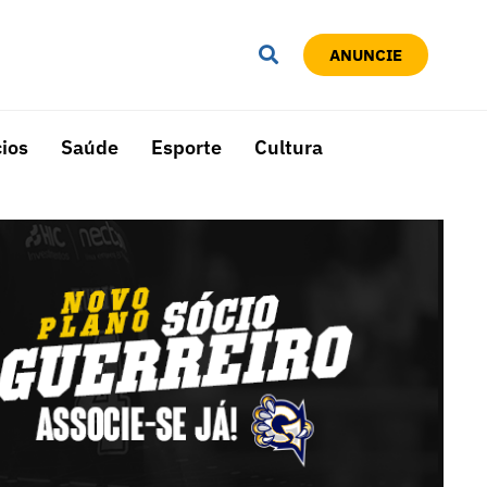
ANUNCIE
ios
Saúde
Esporte
Cultura