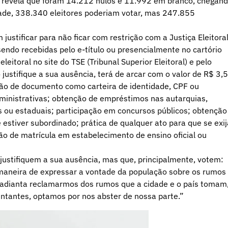
io revela que foram 14.212 nulos e 11.992 em branco, chegan
dade, 338.340 eleitores poderiam votar, mas 247.855
justificar para não ficar com restrição com a Justiça Eleitoral
 sendo recebidas pelo e-título ou presencialmente no cartório
eitoral no site do TSE (Tribunal Superior Eleitoral) e pelo
 justifique a sua ausência, terá de arcar com o valor de R$ 3,
são de documento como carteira de identidade, CPF ou
ministrativas; obtenção de empréstimos nas autarquias,
 ou estaduais; participação em concursos públicos; obtenção
estiver subordinado; prática de qualquer ato para que se exij
ção de matrícula em estabelecimento de ensino oficial ou
justifiquem a sua ausência, mas que, principalmente, votem:
a maneira de expressar a vontade da população sobre os rumos
o adianta reclamarmos dos rumos que a cidade e o país tomam
ntantes, optamos por nos abster de nossa parte.”