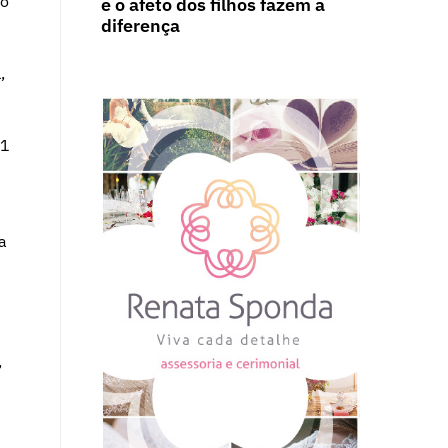
do
e o afeto dos filhos fazem a
diferença
,
51
a
,