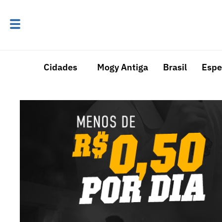
Cidades
Mogy Antiga
Brasil
Espe