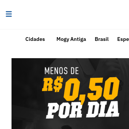
Cidades
Mogy Antiga
Brasil
Espe