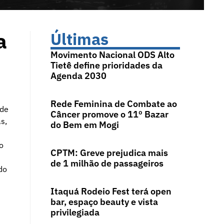
a
Últimas
Movimento Nacional ODS Alto
Tietê define prioridades da
Agenda 2030
Rede Feminina de Combate ao
 de
Câncer promove o 11º Bazar
s,
do Bem em Mogi
o
CPTM: Greve prejudica mais
de 1 milhão de passageiros
do
Itaquá Rodeio Fest terá open
bar, espaço beauty e vista
privilegiada