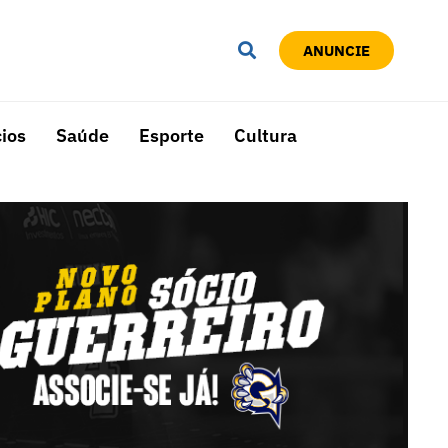
ANUNCIE
ios
Saúde
Esporte
Cultura