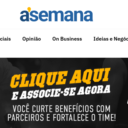
ciais
Opinião
On Business
Ideias e Negóc