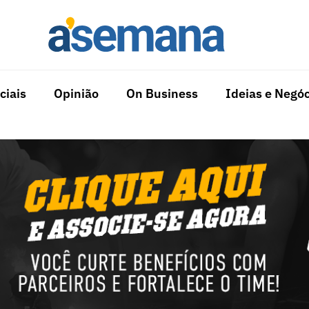
ciais
Opinião
On Business
Ideias e Negóc