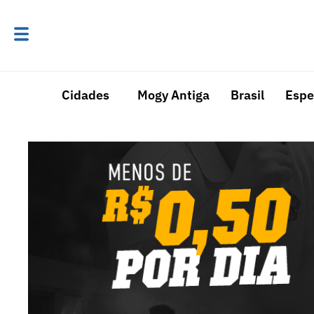
Cidades
Mogy Antiga
Brasil
Espe