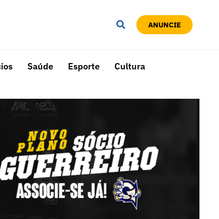
ANUNCIE
ios
Saúde
Esporte
Cultura