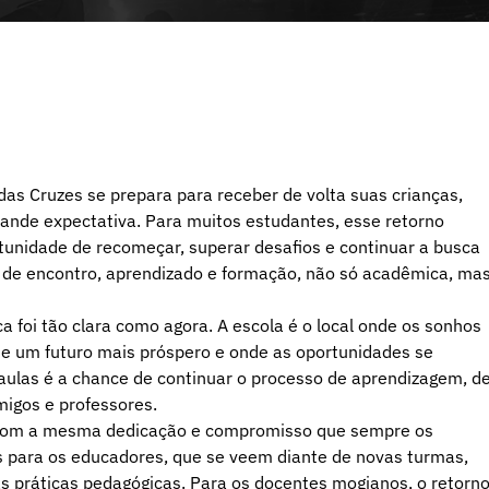
 das Cruzes se prepara para receber de volta suas crianças,
nde expectativa. Para muitos estudantes, esse retorno
rtunidade de recomeçar, superar desafios e continuar a busca
de encontro, aprendizado e formação, não só acadêmica, ma
 foi tão clara como agora. A escola é o local onde os sonhos
e um futuro mais próspero e onde as oportunidades se
 aulas é a chance de continuar o processo de aprendizagem, d
migos e professores.
s com a mesma dedicação e compromisso que sempre os
ios para os educadores, que se veem diante de novas turmas,
s práticas pedagógicas. Para os docentes mogianos, o retorn