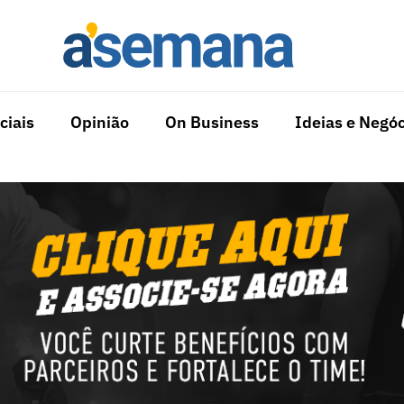
ciais
Opinião
On Business
Ideias e Negóc