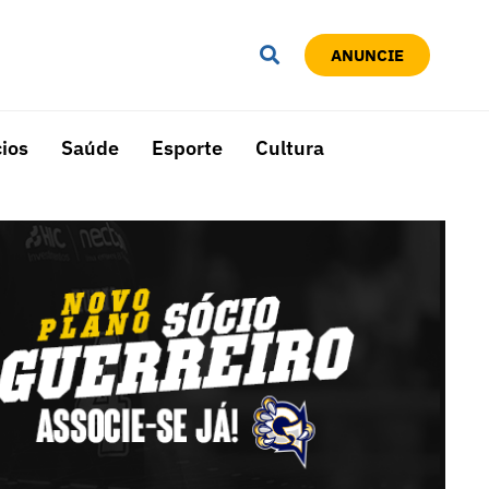
ANUNCIE
ios
Saúde
Esporte
Cultura