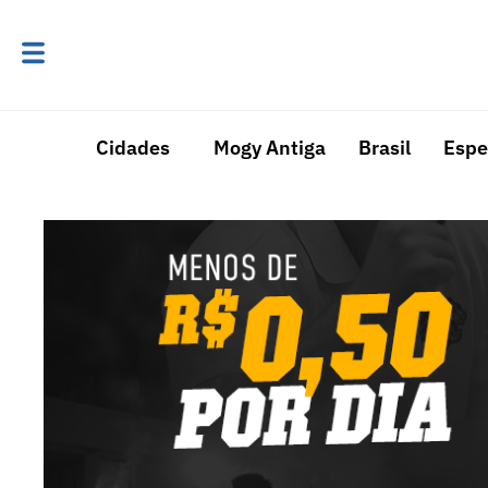
Cidades
Mogy Antiga
Brasil
Espe