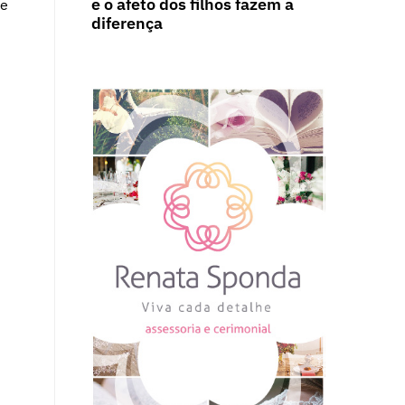
e o afeto dos filhos fazem a
 e
diferença