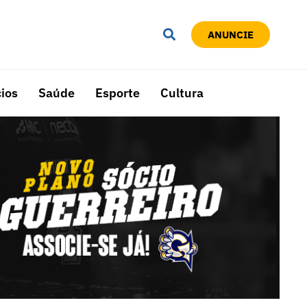
ANUNCIE
ios
Saúde
Esporte
Cultura