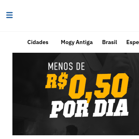
Cidades
Mogy Antiga
Brasil
Espe