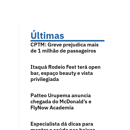
Últimas
CPTM: Greve prejudica mais
de 1 milhão de passageiros
Itaquá Rodeio Fest terá open
bar, espaço beauty e vista
privilegiada
Patteo Urupema anuncia
chegada do McDonald’s e
FlyNow Academia
Especialista dá dicas para
manter a saúde nas baixas