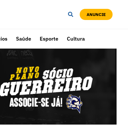
ANUNCIE
ios
Saúde
Esporte
Cultura