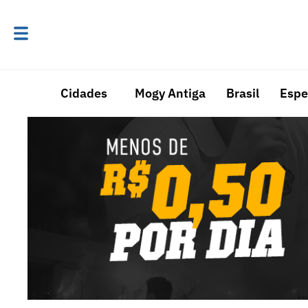
Cidades
Mogy Antiga
Brasil
Espe