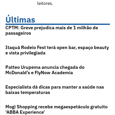
leitores.
Últimas
CPTM: Greve prejudica mais de 1 milhão de
passageiros
Itaquá Rodeio Fest terá open bar, espaço beauty
e vista privilegiada
Patteo Urupema anuncia chegada do
McDonald’s e FlyNow Academia
Especialista dá dicas para manter a saúde nas
baixas temperaturas
Mogi Shopping recebe megaespetáculo gratuito
‘ABBA Experience’