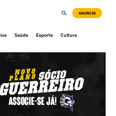
ANUNCIE
ios
Saúde
Esporte
Cultura