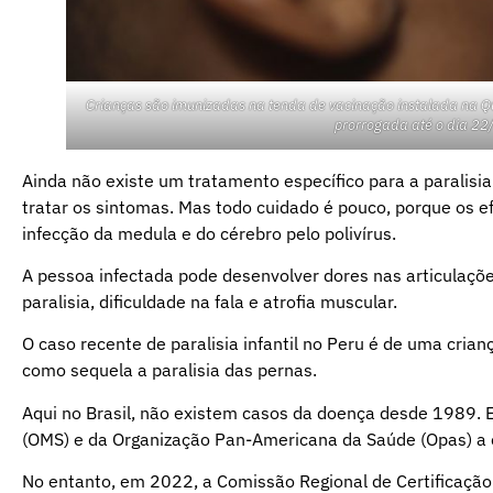
Crianças são imunizadas na tenda de vacinação instalada na Qu
prorrogada até o dia 22/
Ainda não existe um tratamento específico para a paralisia
tratar os sintomas. Mas todo cuidado é pouco, porque os 
infecção da medula e do cérebro pelo polivírus.
A pessoa infectada pode desenvolver dores nas articulaçõe
paralisia, dificuldade na fala e atrofia muscular.
O caso recente de paralisia infantil no Peru é de uma cria
como sequela a paralisia das pernas.
Aqui no Brasil, não existem casos da doença desde 1989.
(OMS) e da Organização Pan-Americana da Saúde (Opas) a cer
No entanto, em 2022, a Comissão Regional de Certificação 