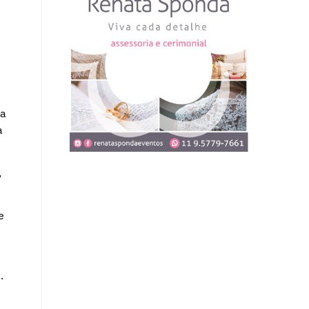
ra
a
,
e
.