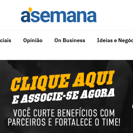
ciais
Opinião
On Business
Ideias e Negóc