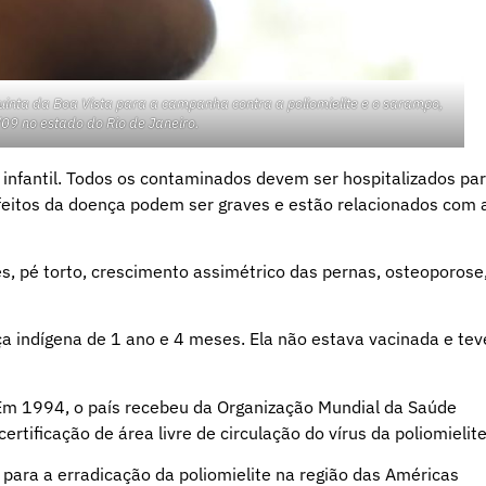
inta da Boa Vista para a campanha contra a poliomielite e o sarampo,
09 no estado do Rio de Janeiro.
 infantil. Todos os contaminados devem ser hospitalizados pa
efeitos da doença podem ser graves e estão relacionados com 
s, pé torto, crescimento assimétrico das pernas, osteoporose
nça indígena de 1 ano e 4 meses. Ela não estava vacinada e tev
 Em 1994, o país recebeu da Organização Mundial da Saúde
tificação de área livre de circulação do vírus da poliomielite
para a erradicação da poliomielite na região das Américas