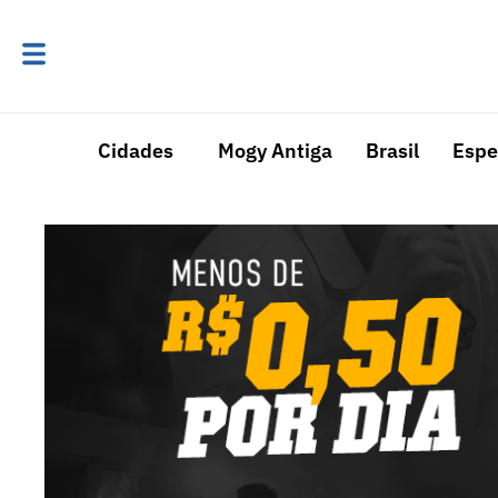
Cidades
Mogy Antiga
Brasil
Espe