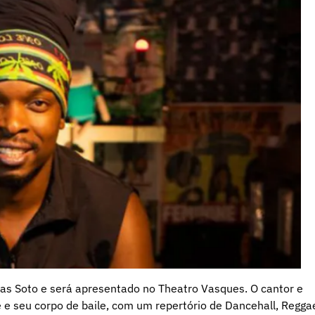
as Soto e será apresentado no Theatro Vasques. O cantor e
e seu corpo de baile, com um repertório de Dancehall, Regga