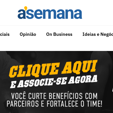
ciais
Opinião
On Business
Ideias e Negóc