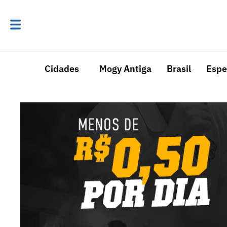
Cidades
Mogy Antiga
Brasil
Espe