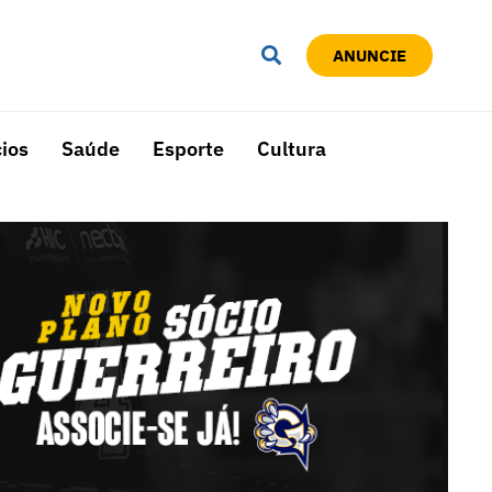
ANUNCIE
ios
Saúde
Esporte
Cultura