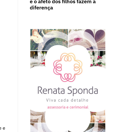
e o afeto dos filhos fazem a
diferença
e e