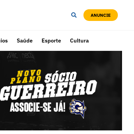
ANUNCIE
ios
Saúde
Esporte
Cultura