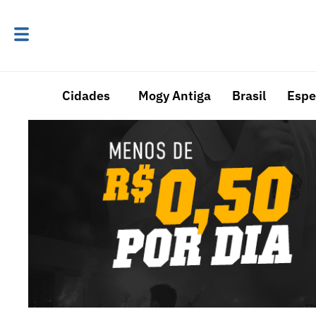
Cidades
Mogy Antiga
Brasil
Espe