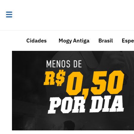
Cidades
Mogy Antiga
Brasil
Espe