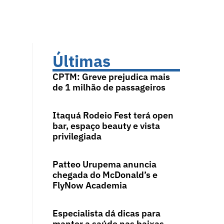
Últimas
CPTM: Greve prejudica mais
de 1 milhão de passageiros
Itaquá Rodeio Fest terá open
bar, espaço beauty e vista
privilegiada
Patteo Urupema anuncia
chegada do McDonald’s e
FlyNow Academia
Especialista dá dicas para
manter a saúde nas baixas