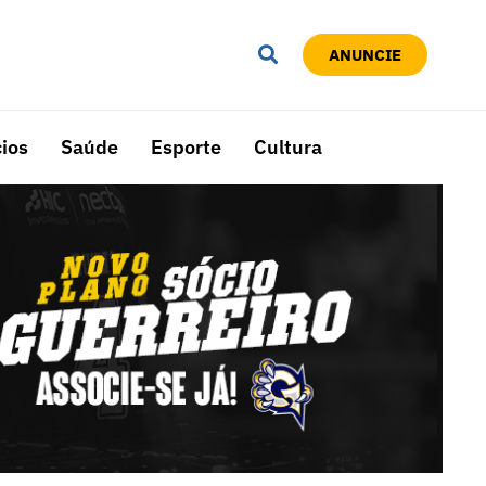
ANUNCIE
ios
Saúde
Esporte
Cultura