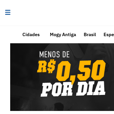
Cidades
Mogy Antiga
Brasil
Espe