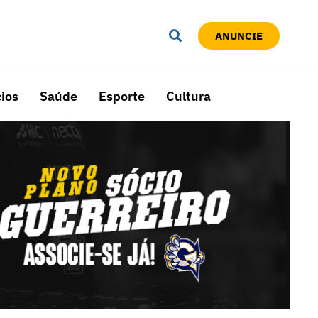
ANUNCIE
ios
Saúde
Esporte
Cultura