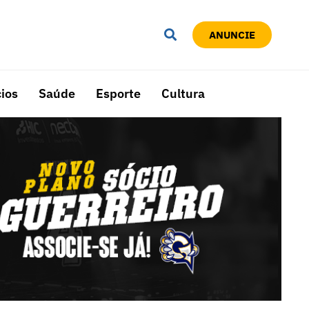
ANUNCIE
ios
Saúde
Esporte
Cultura