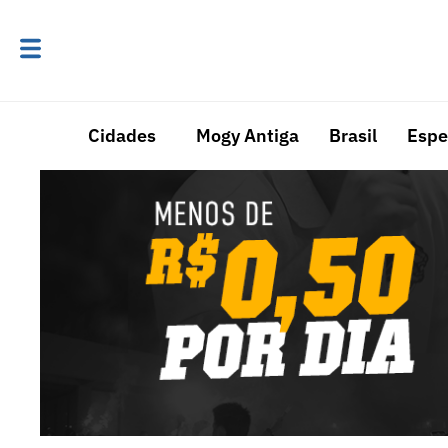
Cidades
Mogy Antiga
Brasil
Espe