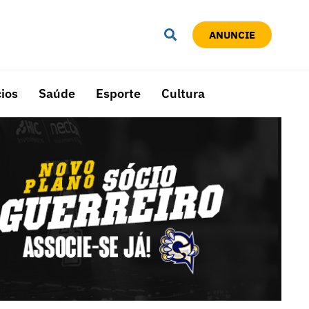
ANUNCIE
ios
Saúde
Esporte
Cultura