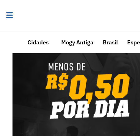
Cidades
Mogy Antiga
Brasil
Espe