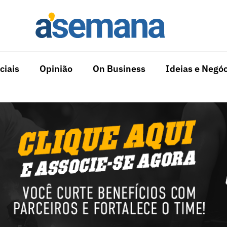
ciais
Opinião
On Business
Ideias e Negóc