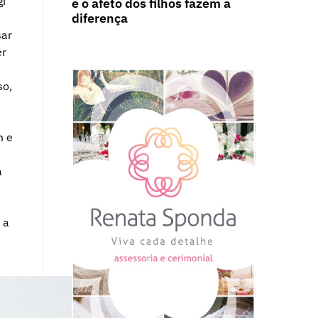
gi
e o afeto dos filhos fazem a
diferença
sar
er
so,
m e
a
 a