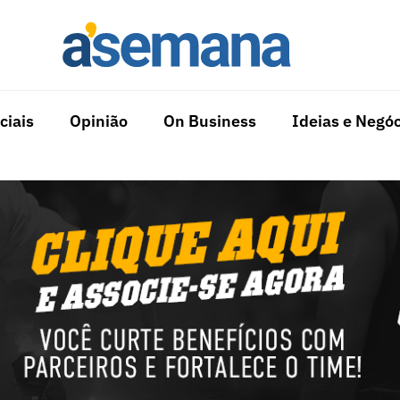
ciais
Opinião
On Business
Ideias e Negóc