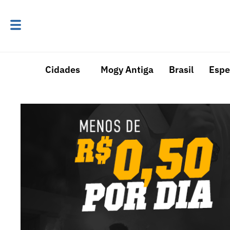
Cidades
Mogy Antiga
Brasil
Espe