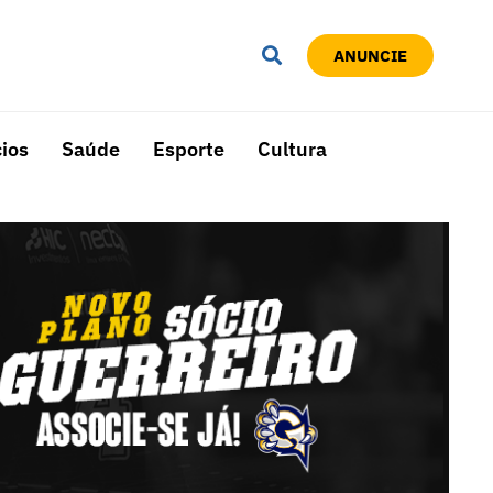
ANUNCIE
ios
Saúde
Esporte
Cultura