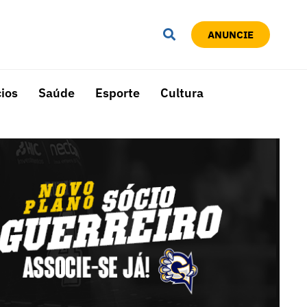
ANUNCIE
ios
Saúde
Esporte
Cultura