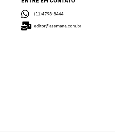
ENTRE EM CONTATO
(11)4798-8444
editor@asemana.com.br