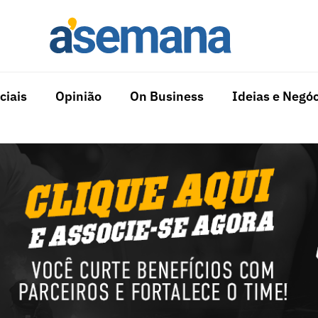
ciais
Opinião
On Business
Ideias e Negóc