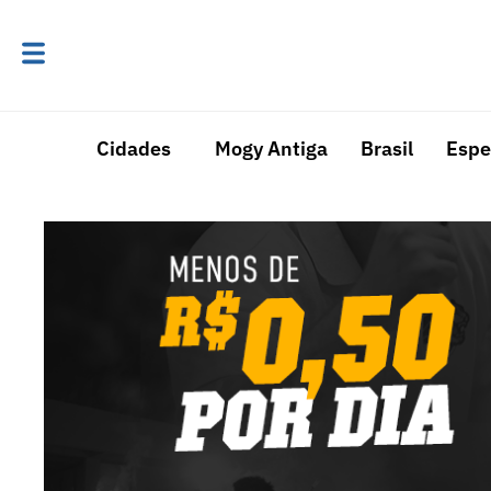
Cidades
Mogy Antiga
Brasil
Espe