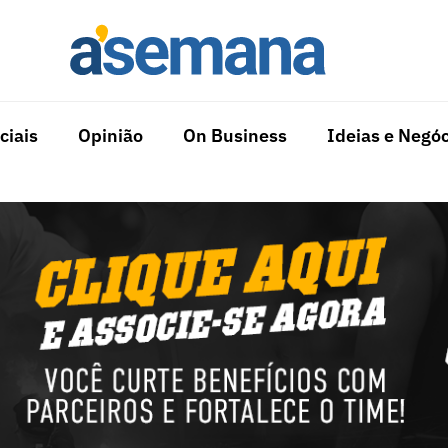
ciais
Opinião
On Business
Ideias e Negóc