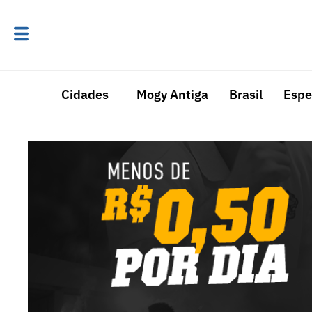
Cidades
Mogy Antiga
Brasil
Espe