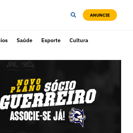
ANUNCIE
ios
Saúde
Esporte
Cultura