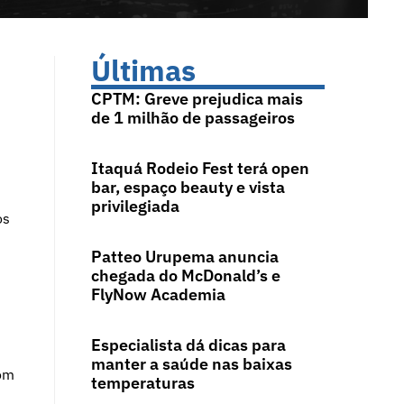
Últimas
CPTM: Greve prejudica mais
de 1 milhão de passageiros
Itaquá Rodeio Fest terá open
bar, espaço beauty e vista
privilegiada
os
Patteo Urupema anuncia
chegada do McDonald’s e
FlyNow Academia
Especialista dá dicas para
manter a saúde nas baixas
com
temperaturas