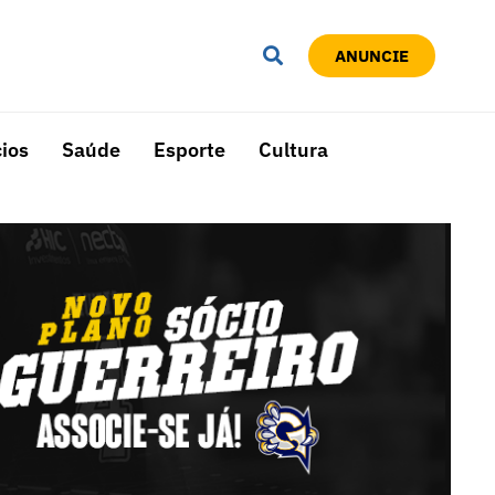
ANUNCIE
ios
Saúde
Esporte
Cultura