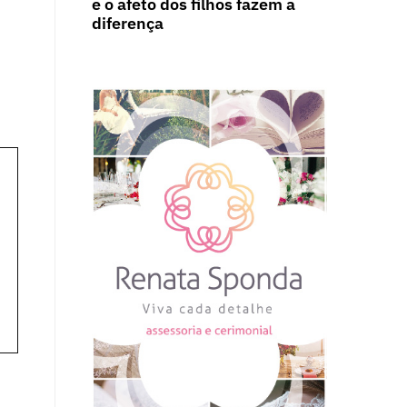
e o afeto dos filhos fazem a
diferença