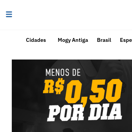
Cidades
Mogy Antiga
Brasil
Espe