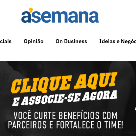
ciais
Opinião
On Business
Ideias e Negóc