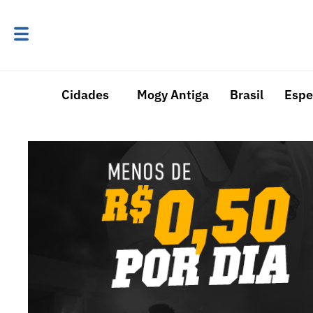
Cidades
Mogy Antiga
Brasil
Espe