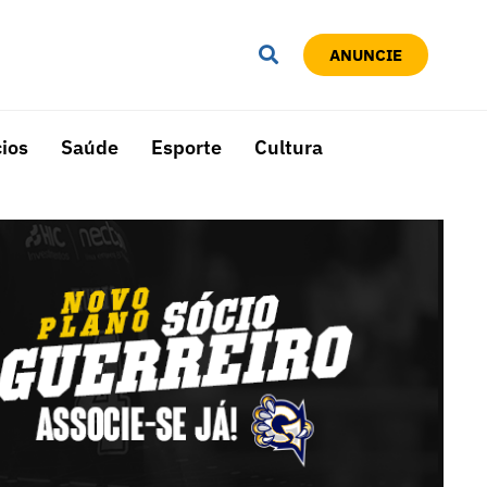
ANUNCIE
ios
Saúde
Esporte
Cultura