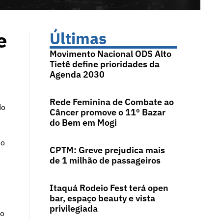
e
Últimas
Movimento Nacional ODS Alto
Tietê define prioridades da
Agenda 2030
Rede Feminina de Combate ao
do
Câncer promove o 11º Bazar
do Bem em Mogi
 o
CPTM: Greve prejudica mais
de 1 milhão de passageiros
Itaquá Rodeio Fest terá open
bar, espaço beauty e vista
privilegiada
do