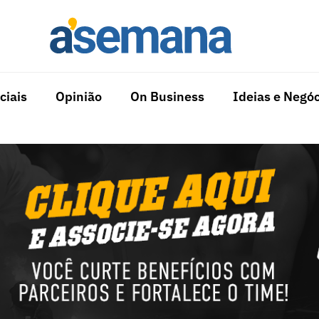
ciais
Opinião
On Business
Ideias e Negóc