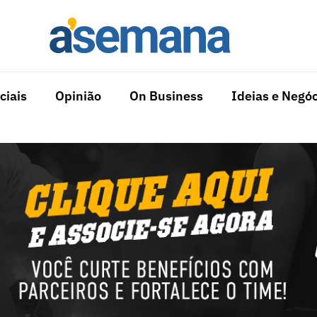
ciais
Opinião
On Business
Ideias e Negóc