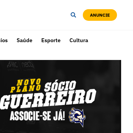
ANUNCIE
ios
Saúde
Esporte
Cultura