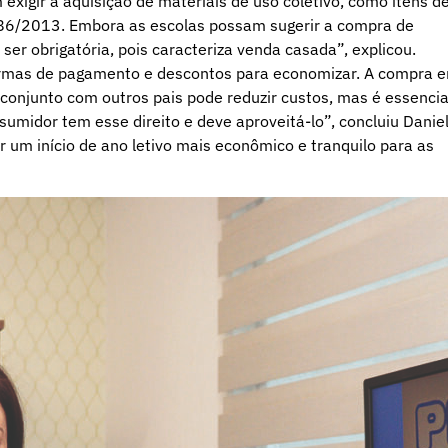
xigir a aquisição de materiais de uso coletivo, como itens d
2.886/2013. Embora as escolas possam sugerir a compra de
ser obrigatória, pois caracteriza venda casada”, explicou.
 formas de pagamento e descontos para economizar. A compra 
onjunto com outros pais pode reduzir custos, mas é essencia
midor tem esse direito e deve aproveitá-lo”, concluiu Daniel
 um início de ano letivo mais econômico e tranquilo para as