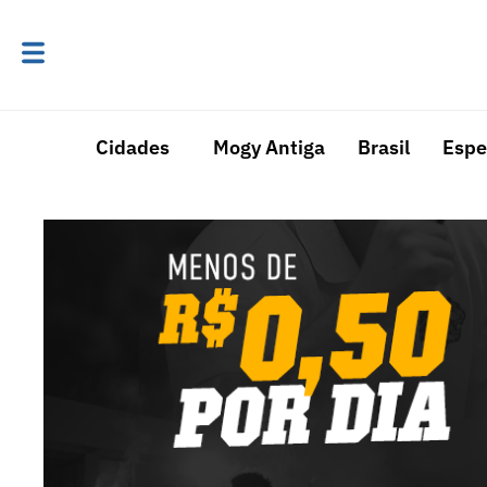
Cidades
Mogy Antiga
Brasil
Espe