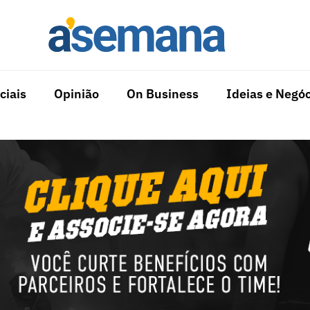
ciais
Opinião
On Business
Ideias e Negóc