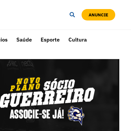
ANUNCIE
ios
Saúde
Esporte
Cultura