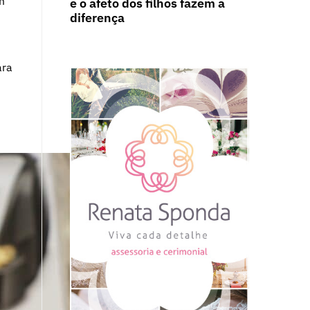
m
e o afeto dos filhos fazem a
diferença
ara