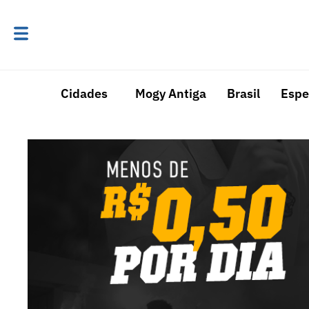
Cidades
Mogy Antiga
Brasil
Espe