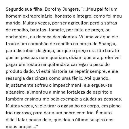
Segundo sua filha, Dorothy Jungers, “…Meu pai foi um
homem extraordinário, honesto e íntegro, como foi meu
marido. Muitas vezes, por ser agricultor, perdia safras
de repolho, batatas, tomate, por falta de preço, ou
enchentes, ou doença das plantas. Vi uma vez que ele
trouxe um caminhão de repolho na praça do Shangai,
para distribuir de graça, porque o preço era tão barato
que as pessoas nem queriam, diziam que era preferível
pagar um tostão na quitanda a carregar o peso do
produto dado. Vi está história se repetir sempre, e ele
ressurgia das cinzas como uma fênix. Até quando,
injustamente sofreu o impeachment, ele ergueu-se
altaneiro, alimentou a minha fortaleza de espírito e
também ensinou-me pelo exemplo a ajudar as pessoas.
Muitas vezes, vi ele tirar o agasalho do corpo, em pleno
frio rigoroso, para dar a um pobre com frio. É muito
difícil falar pouco dele, que deu o último suspiro nos
meus braços…”