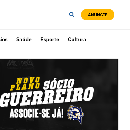
ANUNCIE
ios
Saúde
Esporte
Cultura