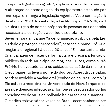
cumprir a legislação vigente”, explicou o secretário munic
A alteração do nome original do equipamento de saúde pa
municipal e infringe a legislação vigente. “A denominação fo
de abril de 2023. No entanto, a Lei Municipal nº 6.789, de
a substituição de nomes próprios de pessoas nas denomina
necessária a correção”, apontou o secretário.
Sever lembra ainda que “a denominação atribuída pela Lei 
cuidado e proteção necessários”, estando o nome Pró-Cr
mogiana e regional há quase 20 anos. “É importante lembr
Criança, além de trazer de forma clara e precisa a função
públicos da rede municipal de Mogi das Cruzes, como o Pró-H
Pró-Mulher, voltado para os cuidados da saúde da mulher 
O equipamento leva o nome do doutoro Albert Bruce Sabin,
ter desenvolvido a vacina oral (conhecida no Brasil como “g
Ele estudou medicina na Universidade de Nova Iorque e d
área de doenças infecciosas. Tornou-se pesquisador do In
crescimento do vírus da poliomielite em tecidos humanos.
O médico esteve várias vezes no Brasil, acompanhando pe