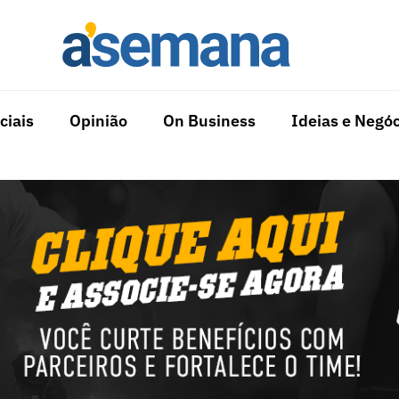
ciais
Opinião
On Business
Ideias e Negóc