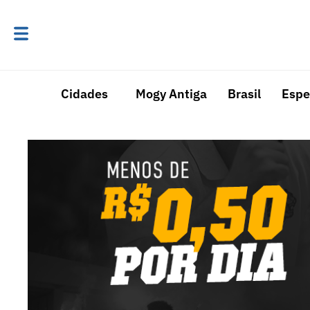
Cidades
Mogy Antiga
Brasil
Espe