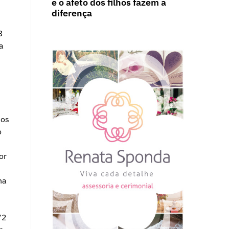
e o afeto dos filhos fazem a
diferença
3
a
tos
o
or
na
72