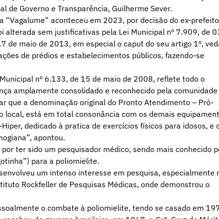
ipal de Governo e Transparência, Guilherme Sever.
ra “Vagalume” aconteceu em 2023, por decisão do ex-prefeito
i alterada sem justificativas pela Lei Municipal nº 7.909, de 0
 17 de maio de 2013, em especial o caput do seu artigo 1º, ved
ções de prédios e estabelecimentos públicos, fazendo-se
Municipal nº 6.133, de 15 de maio de 2008, reflete todo o
iança amplamente consolidado e reconhecido pela comunidade
ar que a denominação original do Pronto Atendimento – Pró-
 do local, está em total consonância com os demais equipamen
iper, dedicado à pratica de exercícios físicos para idosos, e 
mogiana”, apontou.
 por ter sido um pesquisador médico, sendo mais conhecido p
otinha”) para a poliomielite.
esenvolveu um intenso interesse em pesquisa, especialmente 
stituto Rockfeller de Pesquisas Médicas, onde demonstrou o
ssoalmente o combate à poliomielite, tendo se casado em 19