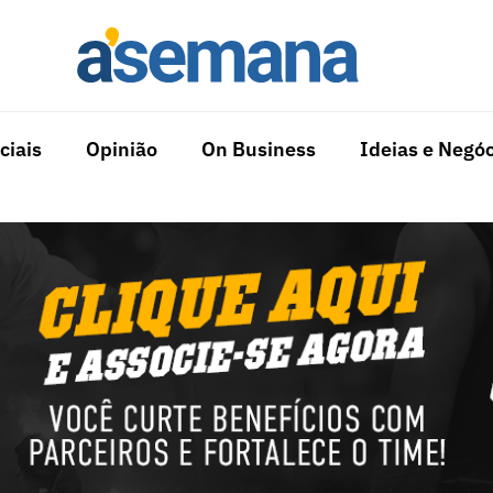
ciais
Opinião
On Business
Ideias e Negóc