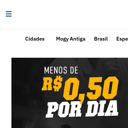
Cidades
Mogy Antiga
Brasil
Espe