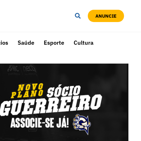
ANUNCIE
ios
Saúde
Esporte
Cultura