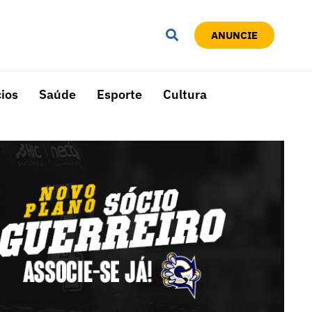
ANUNCIE
ios
Saúde
Esporte
Cultura