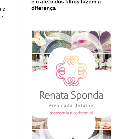
e o afeto dos filhos fazem a
diferença
e o
ue