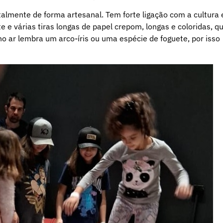
almente de forma artesanal. Tem forte ligação com a cultura 
te e várias tiras longas de papel crepom, longas e coloridas, q
 ar lembra um arco-íris ou uma espécie de foguete, por isso