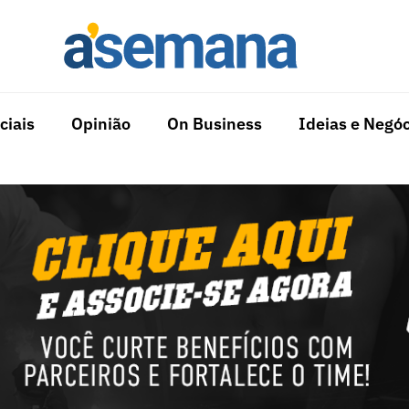
ciais
Opinião
On Business
Ideias e Negóc