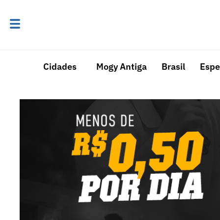
Cidades
Mogy Antiga
Brasil
Espe