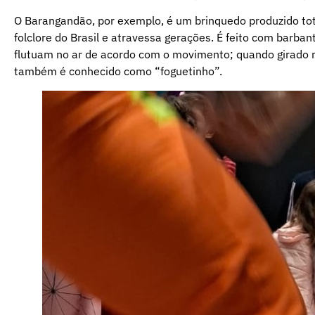
O Barangandão, por exemplo, é um brinquedo produzido tot
folclore do Brasil e atravessa gerações. É feito com barban
flutuam no ar de acordo com o movimento; quando girado no
também é conhecido como “foguetinho”.