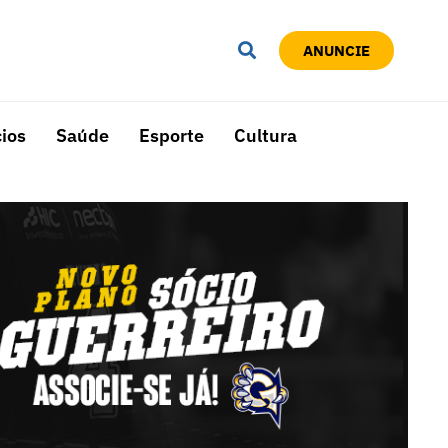
ANUNCIE
ios
Saúde
Esporte
Cultura