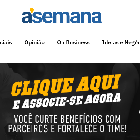
ciais
Opinião
On Business
Ideias e Negóc