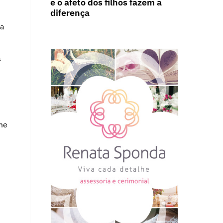
e o afeto dos filhos fazem a
diferença
ca
a
me