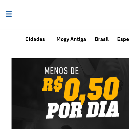
Cidades
Mogy Antiga
Brasil
Espe