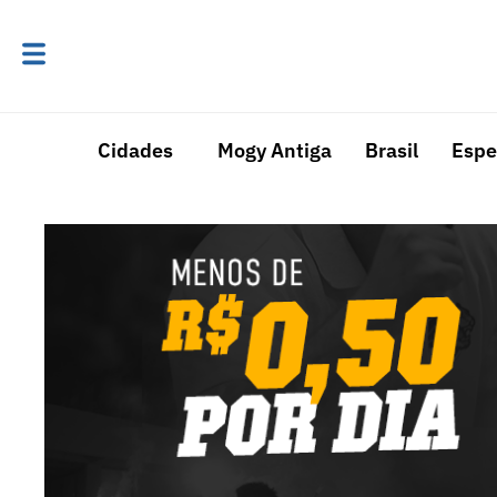
Cidades
Mogy Antiga
Brasil
Espe