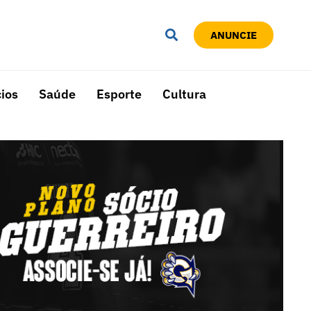
ANUNCIE
ios
Saúde
Esporte
Cultura