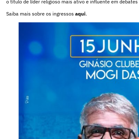
o título de líder religioso mais ativo e influente em debat
Saiba mais sobre os ingressos
aqui
.