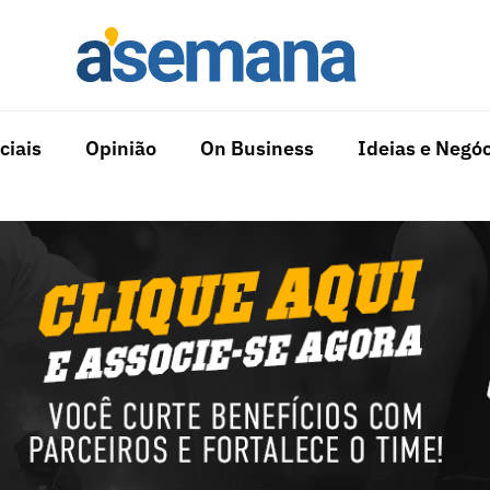
ciais
Opinião
On Business
Ideias e Negóc