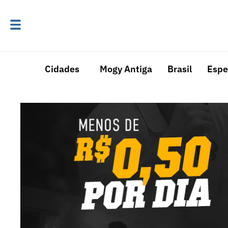
Cidades
Mogy Antiga
Brasil
Espe