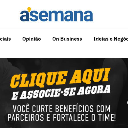
ciais
Opinião
On Business
Ideias e Negóc