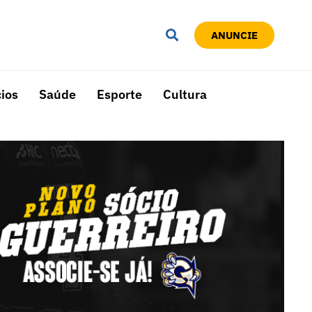
ANUNCIE
ios
Saúde
Esporte
Cultura