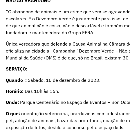
NÃO AO ABANDONO
“O abandono de animais é um crime que vem se agravando, 
escolares. E o Dezembro Verde é justamente para isso: de 
de que animal não é coisa, não é descartável e também me
fundadora e mantenedora do Grupo FERA.
Única vereadora que defende a Causa Animal na Câmara de 
oficializa na cidade a “Campanha “Dezembro Verde – Não 
Mundial da Saúde (OMS) é de que, só no Brasil, existam 3
SERVIÇO:
Quando :
Sábado, 16 de dezembro de 2023.
Horário:
Das 10h às 16h.
Onde:
Parque Centenário no Espaço de Eventos – Bon Odori
O que:
orientação veterinária, tira-dúvidas com adestrado
pet, adoção de animais, bazar das protetoras, doação de 
exposição de fotos, desfile e concurso pet e espaço kids.