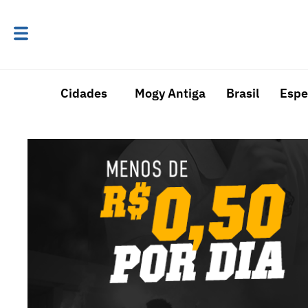
Cidades
Mogy Antiga
Brasil
Espe