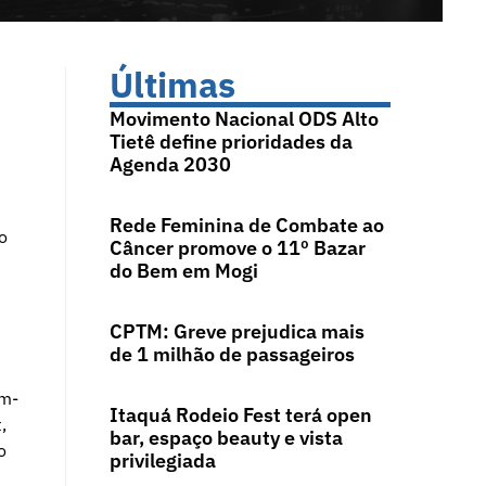
Últimas
Movimento Nacional ODS Alto
Tietê define prioridades da
Agenda 2030
Rede Feminina de Combate ao
o
Câncer promove o 11º Bazar
do Bem em Mogi
CPTM: Greve prejudica mais
de 1 milhão de passageiros
am-
Itaquá Rodeio Fest terá open
,
bar, espaço beauty e vista
o
privilegiada