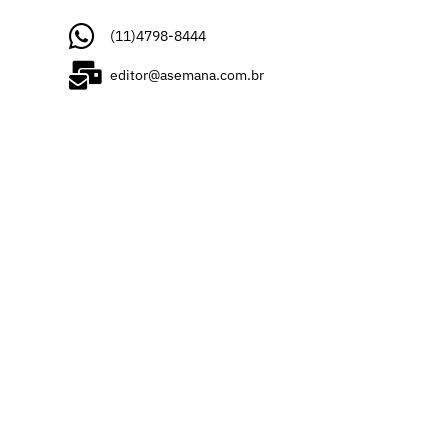
(11)4798-8444
editor@asemana.com.br