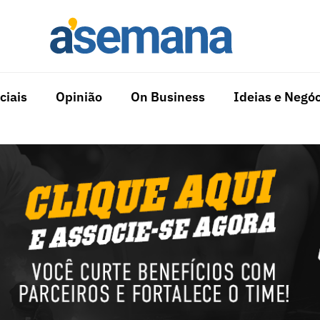
ciais
Opinião
On Business
Ideias e Negóc