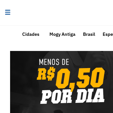
Cidades
Mogy Antiga
Brasil
Espe