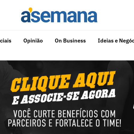
ciais
Opinião
On Business
Ideias e Negóc