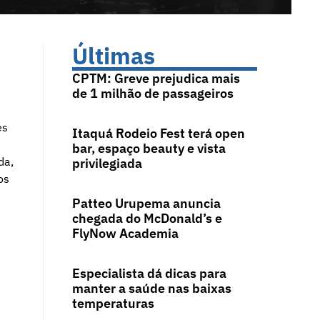
Últimas
CPTM: Greve prejudica mais
de 1 milhão de passageiros
es
Itaquá Rodeio Fest terá open
bar, espaço beauty e vista
da,
privilegiada
os
Patteo Urupema anuncia
chegada do McDonald’s e
FlyNow Academia
Especialista dá dicas para
manter a saúde nas baixas
temperaturas