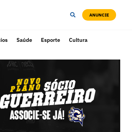
ANUNCIE
ios
Saúde
Esporte
Cultura