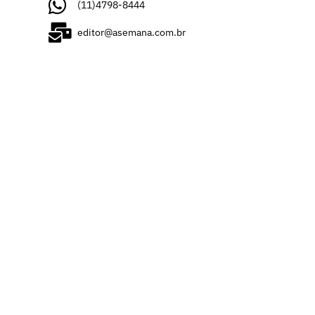
(11)4798-8444
editor@asemana.com.br