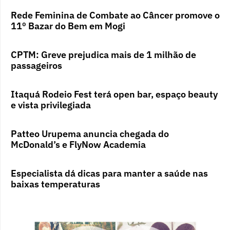
Rede Feminina de Combate ao Câncer promove o
11º Bazar do Bem em Mogi
CPTM: Greve prejudica mais de 1 milhão de
passageiros
Itaquá Rodeio Fest terá open bar, espaço beauty
e vista privilegiada
Patteo Urupema anuncia chegada do
McDonald’s e FlyNow Academia
Especialista dá dicas para manter a saúde nas
baixas temperaturas